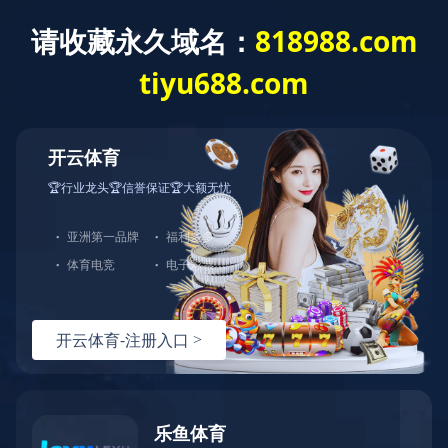
华体会·体育
华体会·体育-华体会(中国)
服务
关于有路
联系我们