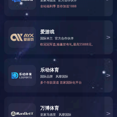
汽车生活
运营服务
加油 • 导航 • 保险 • 保养 • 美容 ...